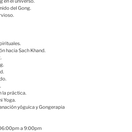
g en el universo.
onido del Gong.
rvioso.
irituales.
ión hacia Sach Khand.
.
g.
d.
do.
.
 la práctica.
ni Yoga.
 sanación yóguica y Gongerapia
 06:00pm a 9:00pm