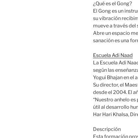
¿Qué es el Gong?
El Gong es un instr
su vibración recibi
mueve a través del 
Abre un espacio med
sanación es una fo
Escuela Adi Naad
La Escuela Adi Naad 
según las enseñanza
Yogui Bhajan en el 
Su director, el Mae
desde el 2004. El a
“Nuestro anhelo es 
útil al desarrollo hu
Har Hari Khalsa, Dir
Descripción
Esta formación prov