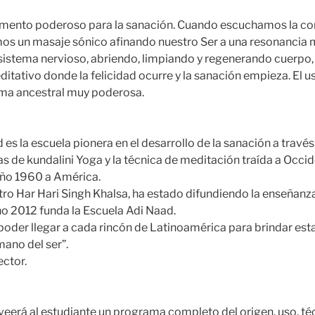
umento poderoso para la sanación. Cuando escuchamos la cor
mos un masaje sónico afinando nuestro Ser a una resonancia m
sistema nervioso, abriendo, limpiando y regenerando cuerpo, 
itativo donde la felicidad ocurre y la sanación empieza. El us
rma ancestral muy poderosa.
es la escuela pionera en el desarrollo de la sanación a través
s de kundalini Yoga y la técnica de meditación traída a Occi
año 1960 a América.
stro Har Hari Singh Khalsa, ha estado difundiendo la enseñan
ño 2012 funda la Escuela Adi Naad.
poder llegar a cada rincón de Latinoamérica para brindar es
mano del ser”.
ector.
eerá al estudiante un programa completo del origen, uso, té