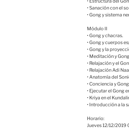
• Estructura del Gon
• Sanación con el s
• Gong y sistema ne
Módulo II
• Gong y chacras.
• Gong y cuerpos esp
• Gong y la proyecc
• Meditación y Gong
• Relajación y el Gon
• Relajación Adi Naa
• Anatomía del Soni
• Conciencia y Gong
• Ejecutar el Gong en
• Kriya en el Kundali
• Introducción a la
Horario:
Jueves 12/12/2019